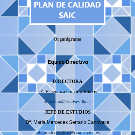
Organigrama
Equipo Directivo
DIRECTORA
Dª. Esperanza Guijarro Ramos
direccion@esadsevilla.es
JEFE DE ESTUDIOS
Dª. María Mercedes Serrano Canovaca
jefaturadeestudios@esadsevilla.es