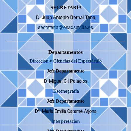
SECRETARÍA
D. Juan Antonio Bernal Tena
secretaria@esadsevilla.es
Departamentos
Dirección y Ciencias del Espectáculo
Jefe Departamento
D. Miguel Gil Palacios
Escenografía
Jefe Departamento
Dª. María Emilia Caramé Arjona
I
nterpretación