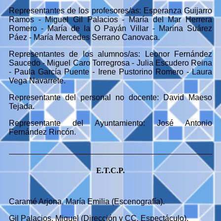
Representantes de los profesores/as:
Esperanza Guijarro
Ramos - Miguel Gil Palacios - María del Mar Herrera
Romero - María de la O Payán Villar - Marina Suárez
Páez - María Mercedes Serrano Canovaca.
Representantes de los alumnos/as:
Leonor Fernández
Saucedo - Miguel Caro Torregrosa - Julia Escudero Reina
- Paula García Puente - Irene Pustorino Romero - Laura
Vega Navarrete.
Representante del personal no docente:
David Maeso
Tejada.
Representante del Ayuntamiento:
José Antonio
Fernández Rincón.
E.T.C.P.
Caramé Arjona, María Emilia (Escenografía).
Gil Palacios, Miguel (Dirección y CC. Espectáculo).