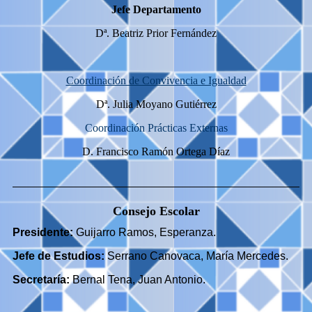
Jefe Departamento
Dª. Beatriz Prior Fernández
Coordinación de Convivencia e Igualdad
Dª. Julia Moyano Gutiérrez
Coordinación Prácticas Externas
D. Francisco Ramón Ortega Díaz
Consejo Escolar
Presidente:
Guijarro Ramos, Esperanza.
Jefe de Estudios:
Serrano Canovaca, María Mercedes.
Secretaría:
Bernal Tena, Juan Antonio.