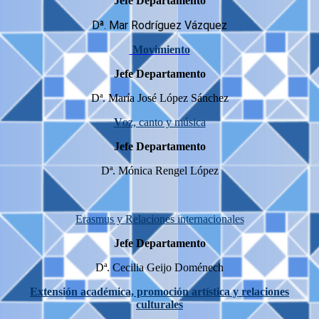
Jefe Departamento
Dª. Mar Rodríguez Vázquez
Movimiento
Jefe Departamento
Dª. María José López Sánchez
V
oz, canto y música
Jefe Departamento
Dª. Mónica Rengel López
Erasmus y Relaciones internacionales
Jefe Departamento
Dª. Cecilia Geijo Doménech
Extensión académica, promoción artística y relaciones
culturales