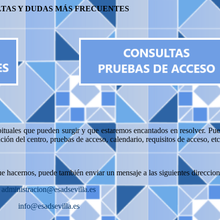
TAS Y DUDAS MÁS FRECUENTES
ituales que pueden surgir y que estaremos encantados en resolver. Pue
ción del centro, pruebas de acceso, calendario, requisitos de acceso, et
que hacernos, puede también enviar un mensaje a las siguientes direccion
administracion@esadsevilla.es
info@esadsevilla.es