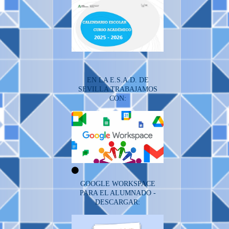
EN LA E.S.A.D. DE
SEVILLA TRABAJAMOS
CON:
GOOGLE WORKSPACE
PARA EL ALUMNADO -
DESCARGAR: