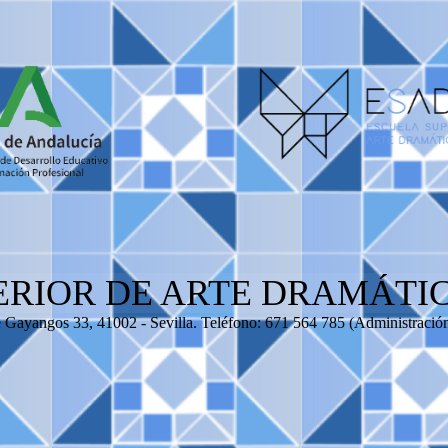
ERIOR DE ARTE DRAMÁTIC
e Gayangos 33, 41002 - Sevilla. Teléfono: 671 564 785 (Administración