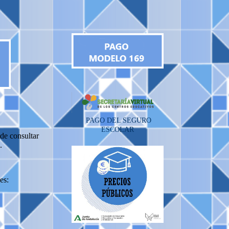
PAGO DEL SEGURO
ESCOLAR
de consultar
c.
es: