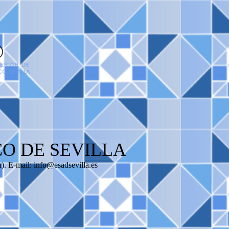
O DE SEVILLA
). E-mail: info@esadsevilla.es