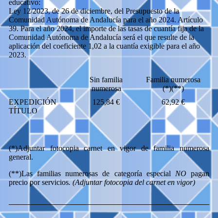
educativo:
Ley 12/2023, de 26 de diciembre, del Presupuesto de la
Comunidad Autónoma de Andalucía para el año 2024. Artículo
39. Para el año 2024, el importe de las tasas de cuantía fija de la
Comunidad Autónoma de Andalucía será el que resulte de la
aplicación del coeficiente 1,02 a la cuantía exigible para el año
2023.
Sin familia
Familia numerosa
numerosa
(*)(**)
EXPEDICIÓN
125,84 €
62,92 €
TÍTULO
(*)
Adjuntar fotocopia carnet en vigor de familia numerosa
general.
(**)
Las familias numerosas de categoría
especial
NO
pagan
precio por servicios
. (Adjuntar fotocopia del carnet en vigor)