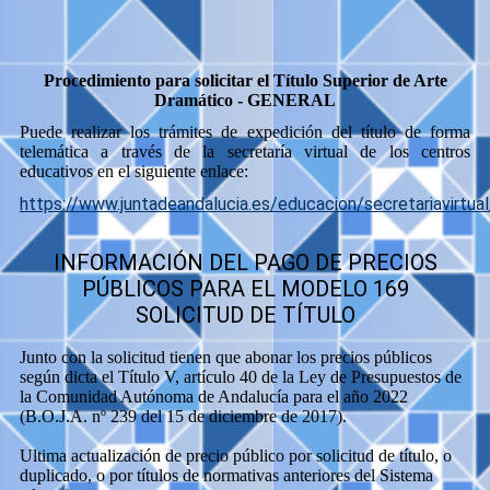
Procedimiento para solicitar el Título Superior de Arte
Dramático - GENERAL
Puede realizar los trámites de expedición del título de forma
telemática a través de la secretaría virtual de los centros
educativos en el siguiente enlace:
https://www.juntadeandalucia.es/educacion/secretariavirtu
INFORMACIÓN DEL PAGO DE PRECIOS
PÚBLICOS PARA EL MODELO 169
SOLICITUD DE TÍTULO
Junto con la solicitud tienen que abonar los precios públicos
según dicta el Título V, artículo 40 de la Ley de Presupuestos de
la Comunidad Autónoma de Andalucía para el año 2022
(B.O.J.A. nº 239 del 15 de diciembre de 2017).
Ultima actualización de precio público por solicitud de título, o
duplicado, o por títulos de normativas anteriores del Sistema